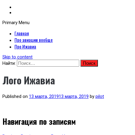
Primary Menu
Неофициальный сайт авиакомпании Ижавиа: Ижавиа и авиация России
Главная
Я люблю ИжАвиа
Про авиацию вообще
Про Ижавиа
Skip to content
Найти:
Лого Ижавиа
Published on
13 марта, 2019
13 марта, 2019
by
pilot
Навигация по записям