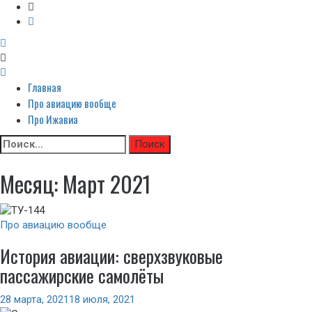
Неофициальный сайт авиакомпании Ижавиа: Ижавиа и авиация России
Главная
Primary
Я люблю ИжАвиа
Menu
Про авиацию вообще
Про Ижавиа
Skip
Найти:
to
content
Месяц:
Март 2021
Про авиацию вообще
История авиации: сверхзвуковые
пассажирские самолёты
28 марта, 2021
18 июля, 2021