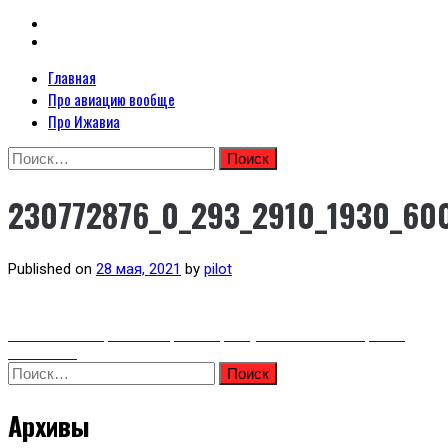
Primary
Главная
Неофициальный сайт авиакомпании Ижавиа: Ижавиа и авиация России
Menu
Про авиацию вообще
Я люблю ИжАвиа
Про Ижавиа
Skip
Найти:
to
content
230772876_0_293_2910_1930_60
Published on
28 мая, 2021
by
pilot
Навигация
Previous
Previous
История авиации: сверхзвуковые пассажирские
post:
самолёты
Найти:
по
записям
Архивы