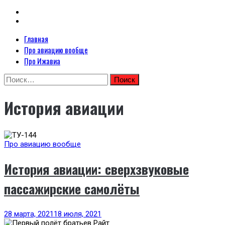
Primary
Главная
Неофициальный сайт авиакомпании Ижавиа: Ижавиа и авиация России
Menu
Про авиацию вообще
Я люблю ИжАвиа
Про Ижавиа
Skip
Найти:
to
content
История авиации
Про авиацию вообще
История авиации: сверхзвуковые
пассажирские самолёты
28 марта, 2021
18 июля, 2021