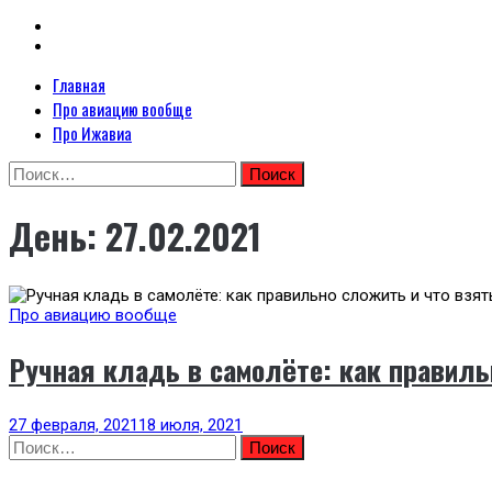
Primary
Главная
Неофициальный сайт авиакомпании Ижавиа: Ижавиа и авиация России
Menu
Про авиацию вообще
Я люблю ИжАвиа
Про Ижавиа
Skip
Найти:
to
content
День:
27.02.2021
Про авиацию вообще
Ручная кладь в самолёте: как правиль
27 февраля, 2021
18 июля, 2021
Найти: