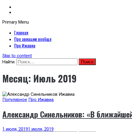
Primary Menu
Неофициальный сайт авиакомпании Ижавиа: Ижавиа и авиация России
Главная
Я люблю ИжАвиа
Про авиацию вообще
Про Ижавиа
Skip to content
Найти:
Месяц:
Июль 2019
Популярное
Про Ижавиа
Александр Синельников: «В ближайше
1 июля, 2019
1 июля, 2019