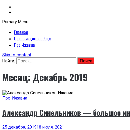
Primary Menu
Неофициальный сайт авиакомпании Ижавиа: Ижавиа и авиация России
Главная
Я люблю ИжАвиа
Про авиацию вообще
Про Ижавиа
Skip to content
Найти:
Месяц:
Декабрь 2019
Про Ижавиа
Александр Синельников — большое и
25 декабря, 2019
18 июля, 2021