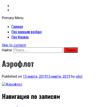
Primary Menu
Неофициальный сайт авиакомпании Ижавиа: Ижавиа и авиация России
Главная
Я люблю ИжАвиа
Про авиацию вообще
Про Ижавиа
Skip to content
Найти:
Аэрофлот
Published on
15 марта, 2019
15 марта, 2019
by
pilot
Навигация по записям