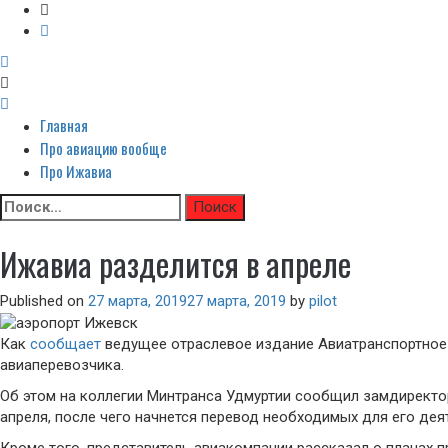
Неофициальный сайт авиакомпании Ижавиа: Ижавиа и авиация России
Главная
Primary
Я люблю ИжАвиа
Menu
Про авиацию вообще
Про Ижавиа
Skip
Найти:
to
content
Ижавиа разделится в апреле
Published on
27 марта, 2019
27 марта, 2019
by
pilot
Как
сообщает
ведущее отраслевое издание Авиатранспортное 
авиаперевозчика.
Об этом на коллегии Минтранса Удмуртии сообщил замдиректор
апреля, после чего начнется перевод необходимых для его дея
Кроме того, представитель авиакомпании рассказал о планах 