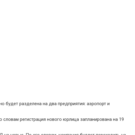
о будет разделена на два предприятия: аэропорт и
о словам регистрация нового юрлица запланирована на 19
Д на новые. По его словам, компания будлет переходить на