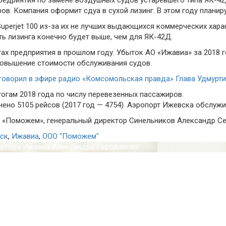
ов. Компания оформит сдуа в сухой лизинг. В этом году планир
uperjet 100 из-за их не лучших выдающихся коммерческих харак
ь лизинга конечно будет выше, чем для ЯК-42Д.
ах предприятия в прошлом году. Убыток АО «Ижавиа» за 2018 г
повышение стоимости обслуживания судов.
говорил в эфире радио «Комсомольская правда» Глава Удмурт
огам 2018 года по числу перевезенных пассажиров.
нено 5105 рейсов (2017 год — 4754). Аэропорт Ижевска обслужил
 «Поможем», генеральный директор Синельников Александр Се
ск
,
Ижавиа
,
ООО "Поможем"
ектора Ижавиа Александра Городилова
ктронным посадочным талонам