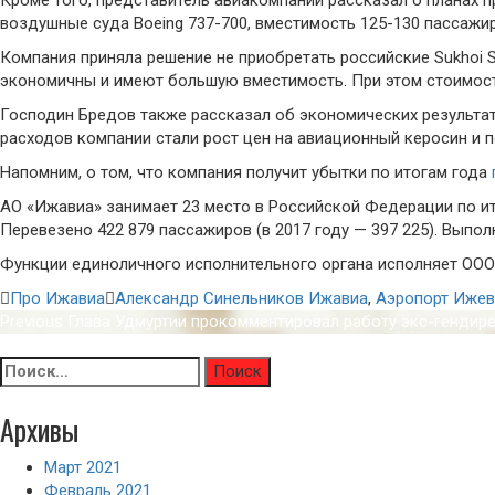
воздушные суда Boeing 737-700, вместимость 125-130 пассажир
Компания приняла решение не приобретать российские Sukhoi S
экономичны и имеют большую вместимость. При этом стоимост
Господин Бредов также рассказал об экономических результат
расходов компании стали рост цен на авиационный керосин и 
Напомним, о том, что компания получит убытки по итогам года
АО «Ижавиа» занимает 23 место в Российской Федерации по ит
Перевезено 422 879 пассажиров (в 2017 году — 397 225). Выпол
Функции единоличного исполнительного органа исполняет ООО
Про Ижавиа
Александр Синельников Ижавиа
,
Аэропорт Ижев
Навигация
Previous
Previous
Глава Удмуртии прокомментировал работу экс-гендир
по
Next
post:
Next
Аэропорт Ижевск начал обслуживать пассажиров по эле
Найти:
post:
записям
Архивы
Март 2021
Февраль 2021