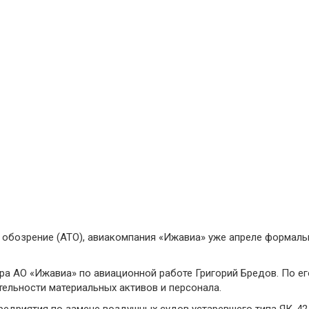
обозрение (АТО), авиакомпания «Ижавиа» уже апреле формальн
а АО «Ижавиа» по авиационной работе Григорий Бредов. По ег
тельности материальных активов и персонала.
предриятия по замене воздушных судов устаревшего типа ЯК-42