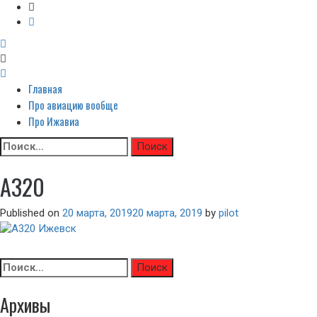
Неофициальный сайт авиакомпании Ижавиа: Ижавиа и авиация России
Главная
Primary
Я люблю ИжАвиа
Menu
Про авиацию вообще
Про Ижавиа
Skip
Найти:
to
content
A320
Published on
20 марта, 2019
20 марта, 2019
by
pilot
Навигация
Previous
Previous
Росавиация разрешила аэропорту Ижевск принимать с
по
Найти:
post:
записям
Архивы