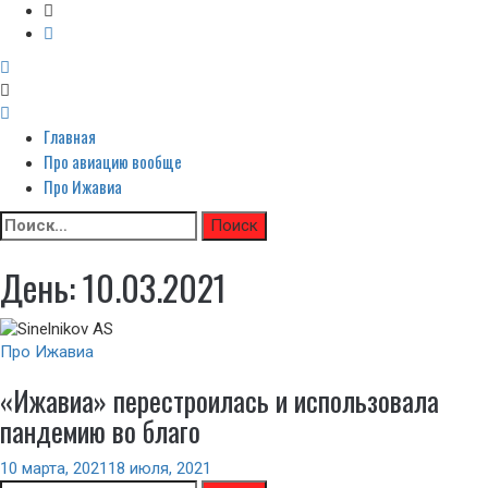
Неофициальный сайт авиакомпании Ижавиа: Ижавиа и авиация России
Главная
Primary
Я люблю ИжАвиа
Menu
Про авиацию вообще
Про Ижавиа
Skip
Найти:
to
content
День:
10.03.2021
Про Ижавиа
«Ижавиа» перестроилась и использовала
пандемию во благо
10 марта, 2021
18 июля, 2021