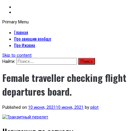
Primary Menu
Неофициальный сайт авиакомпании Ижавиа: Ижавиа и авиация России
Главная
Я люблю ИжАвиа
Про авиацию вообще
Про Ижавиа
Skip to content
Найти:
Female traveller checking flight
departures board.
Published on
10 июня, 2021
10 июня, 2021
by
pilot