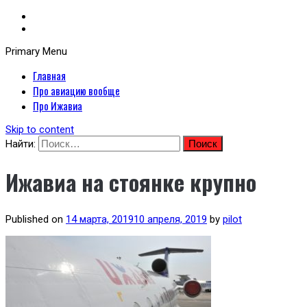
Primary Menu
Неофициальный сайт авиакомпании Ижавиа: Ижавиа и авиация России
Главная
Я люблю ИжАвиа
Про авиацию вообще
Про Ижавиа
Skip to content
Найти:
Ижавиа на стоянке крупно
Published on
14 марта, 2019
10 апреля, 2019
by
pilot